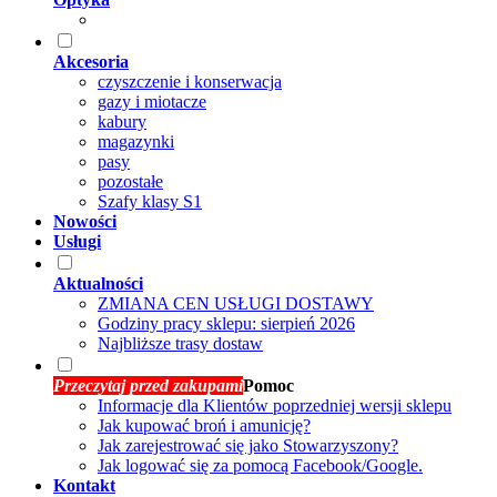
Akcesoria
czyszczenie i konserwacja
gazy i miotacze
kabury
magazynki
pasy
pozostałe
Szafy klasy S1
Nowości
Usługi
Aktualności
ZMIANA CEN USŁUGI DOSTAWY
Godziny pracy sklepu: sierpień 2026
Najbliższe trasy dostaw
Przeczytaj przed zakupami
Pomoc
Informacje dla Klientów poprzedniej wersji sklepu
Jak kupować broń i amunicję?
Jak zarejestrować się jako Stowarzyszony?
Jak logować się za pomocą Facebook/Google.
Kontakt