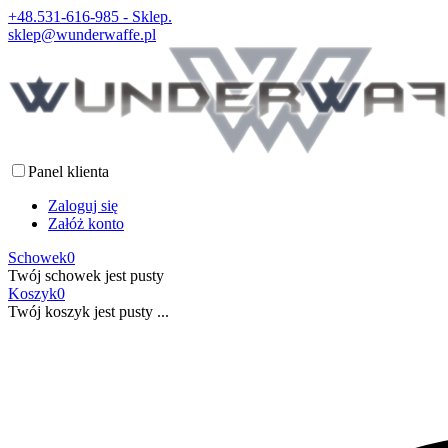
+48.531-616-985 - Sklep.
sklep@wunderwaffe.pl
Panel klienta
Zaloguj się
Załóż konto
Schowek
0
Twój schowek jest pusty
Koszyk
0
Twój koszyk jest pusty ...