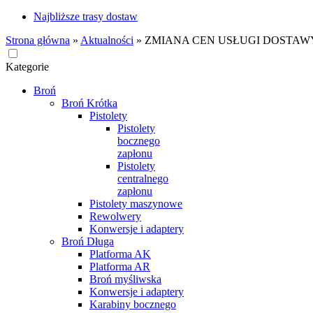
Najbliższe trasy dostaw
Strona główna
»
Aktualności
»
ZMIANA CEN USŁUGI DOSTAW
Kategorie
Broń
Broń Krótka
Pistolety
Pistolety
bocznego
zapłonu
Pistolety
centralnego
zapłonu
Pistolety maszynowe
Rewolwery
Konwersje i adaptery
Broń Długa
Platforma AK
Platforma AR
Broń myśliwska
Konwersje i adaptery
Karabiny bocznego