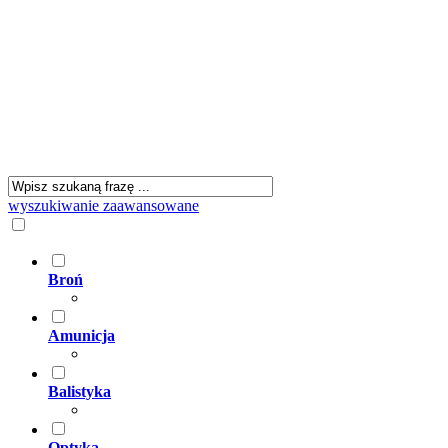
wyszukiwanie zaawansowane
Broń
Amunicja
Balistyka
Optyka