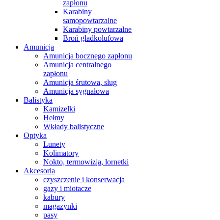
zapłonu
Karabiny
samopowtarzalne
Karabiny powtarzalne
Broń gładkolufowa
Amunicja
Amunicja bocznego zapłonu
Amunicja centralnego
zapłonu
Amunicja śrutowa, slug
Amunicja sygnałowa
Balistyka
Kamizelki
Hełmy
Wkłady balistyczne
Optyka
Lunety
Kolimatory
Nokto, termowizja, lornetki
Akcesoria
czyszczenie i konserwacja
gazy i miotacze
kabury
magazynki
pasy