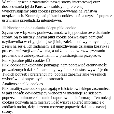
W celu ulepszenia zawartości naszej strony internetowej oraz
dostosowania jej do Państwa osobistych preferencji,
wykorzystujemy pliki cookies przechowywane na Państwa
urządzeniach. Kontrolę nad plikami cookies można uzyskać poprzez
ustawienia przeglądarki internetowej.
Niezbędne do działania sklepu pliki cookie
Są zawsze włączone, ponieważ umożliwiają podstawowe działanie
strony. Są to między innymi pliki cookie pozwalające pamiętać
użytkownika w ciągu jednej sesji lub, zależnie od wybranych opcji,
z sesji na sesję. Ich zadaniem jest umożliwienie działania koszyka i
procesu realizacji zamówienia, a także pomoc w rozwiązywaniu
problemów z zabezpieczeniami i w przestrzeganiu przepisów.
Funkcjonalne pliki cookies
Pliki cookie funkcjonalne pomagają nam poprawiać efektywność
prowadzonych działań marketingowych oraz dostosowywać je do
Twoich potrzeb i preferencji np. poprzez zapamiętanie wszelkich
wyborów dokonywanych na stronach.
Analityczne pliki cookies
Pliki analityczne cookie pomagają właścicielowi sklepu zrozumieć,
w jaki sposób odwiedzający wchodzi w interakcję ze sklepem,
poprzez anonimowe zbieranie i raportowanie informacji. Ten rodzaj
cookies pozwala nam mierzyć ilość wizyt i zbierać informacje o
źródłach ruchu, dzięki czemu możemy poprawić działanie naszej
strony.