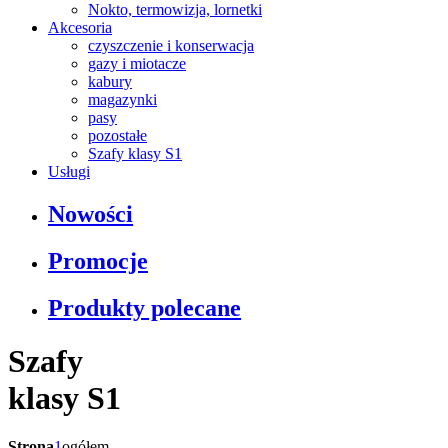
Nokto, termowizja, lornetki
Akcesoria
czyszczenie i konserwacja
gazy i miotacze
kabury
magazynki
pasy
pozostałe
Szafy klasy S1
Usługi
Nowości
Promocje
Produkty polecane
Szafy
klasy S1
Strona
1
ogółem