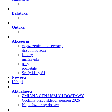
Balistyka
Optyka
Akcesoria
czyszczenie i konserwacja
gazy i miotacze
kabury
magazynki
pasy
pozostałe
Szafy klasy S1
Nowości
Usługi
Aktualności
ZMIANA CEN USŁUGI DOSTAWY
Godziny pracy sklepu: sierpień 2026
Najbliższe trasy dostaw