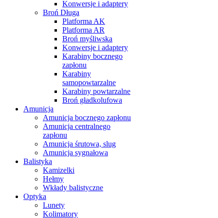
Konwersje i adaptery
Broń Długa
Platforma AK
Platforma AR
Broń myśliwska
Konwersje i adaptery
Karabiny bocznego
zapłonu
Karabiny
samopowtarzalne
Karabiny powtarzalne
Broń gładkolufowa
Amunicja
Amunicja bocznego zapłonu
Amunicja centralnego
zapłonu
Amunicja śrutowa, slug
Amunicja sygnałowa
Balistyka
Kamizelki
Hełmy
Wkłady balistyczne
Optyka
Lunety
Kolimatory