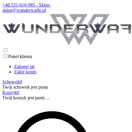
+48.531-616-985 - Sklep.
sklep@wunderwaffe.pl
Panel klienta
Zaloguj się
Załóż konto
Schowek
0
Twój schowek jest pusty
Koszyk
0
Twój koszyk jest pusty ...