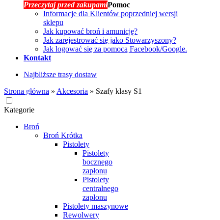
Przeczytaj przed zakupami
Pomoc
Informacje dla Klientów poprzedniej wersji
sklepu
Jak kupować broń i amunicję?
Jak zarejestrować się jako Stowarzyszony?
Jak logować się za pomocą Facebook/Google.
Kontakt
Najbliższe trasy dostaw
Strona główna
»
Akcesoria
»
Szafy klasy S1
Kategorie
Broń
Broń Krótka
Pistolety
Pistolety
bocznego
zapłonu
Pistolety
centralnego
zapłonu
Pistolety maszynowe
Rewolwery