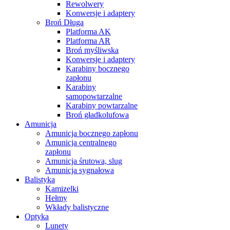
Rewolwery
Konwersje i adaptery
Broń Długa
Platforma AK
Platforma AR
Broń myśliwska
Konwersje i adaptery
Karabiny bocznego
zapłonu
Karabiny
samopowtarzalne
Karabiny powtarzalne
Broń gładkolufowa
Amunicja
Amunicja bocznego zapłonu
Amunicja centralnego
zapłonu
Amunicja śrutowa, slug
Amunicja sygnałowa
Balistyka
Kamizelki
Hełmy
Wkłady balistyczne
Optyka
Lunety