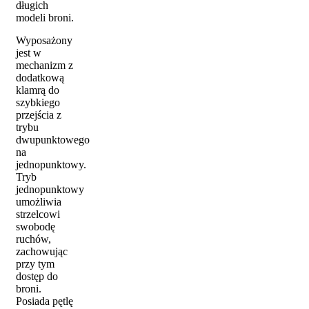
długich
modeli broni.
Wyposażony
jest w
mechanizm z
dodatkową
klamrą do
szybkiego
przejścia z
trybu
dwupunktowego
na
jednopunktowy.
Tryb
jednopunktowy
umożliwia
strzelcowi
swobodę
ruchów,
zachowując
przy tym
dostęp do
broni.
Posiada pętlę