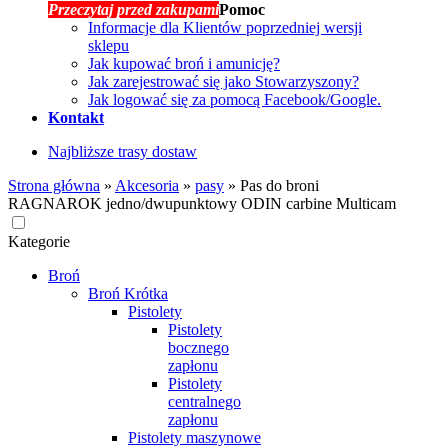
Przeczytaj przed zakupami
Pomoc
Informacje dla Klientów poprzedniej wersji
sklepu
Jak kupować broń i amunicję?
Jak zarejestrować się jako Stowarzyszony?
Jak logować się za pomocą Facebook/Google.
Kontakt
Najbliższe trasy dostaw
Strona główna
»
Akcesoria
»
pasy
»
Pas do broni
RAGNAROK jedno/dwupunktowy ODIN carbine Multicam
Kategorie
Broń
Broń Krótka
Pistolety
Pistolety
bocznego
zapłonu
Pistolety
centralnego
zapłonu
Pistolety maszynowe