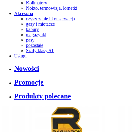
Kolimatory
Nokto, termowizja, lornetki
Akcesoria
czyszczenie i konserwacja
gazy i miotacze
kabury
magazynki
pasy
pozostałe
Szafy klasy S1
Usługi
Nowości
Promocje
Produkty polecane