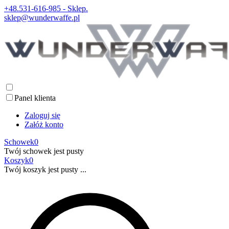
+48.531-616-985 - Sklep.
sklep@wunderwaffe.pl
Panel klienta
Zaloguj się
Załóż konto
Schowek
0
Twój schowek jest pusty
Koszyk
0
Twój koszyk jest pusty ...