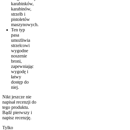
karabinków,
karabinów,
strzelb i
pistoletów
maszynowych.
Ten typ
pasa
umożliwia
strzelcowi
wygodne
noszenie
broni,
zapewniając
wygodę i
łatwy
dostęp do
niej.
Nikt jeszcze nie
napisał recenzji do
tego produktu.
Bądź pierwszy i
napisz recenzję.
Tylko