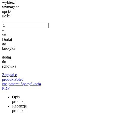
wybierz
wymagane
opcje.
Ilość:
-
+
szt.
Dodaj
do
koszyka
dodaj
do
schowka
Zapytaj o
produkt
Poleć
znajomemu
Specyfikacja
PDF
Opis
produktu
Recenzje
produktu