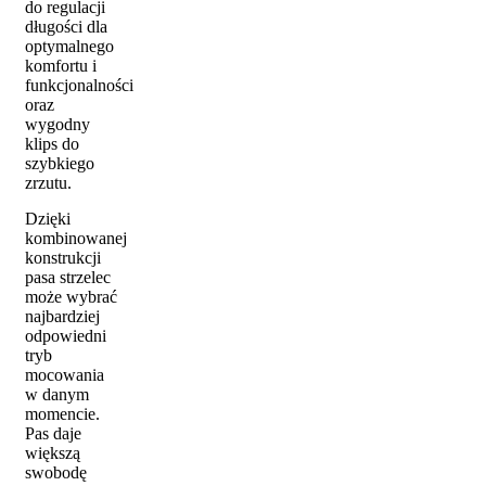
do regulacji
długości dla
optymalnego
komfortu i
funkcjonalności
oraz
wygodny
klips do
szybkiego
zrzutu.
Dzięki
kombinowanej
konstrukcji
pasa strzelec
może wybrać
najbardziej
odpowiedni
tryb
mocowania
w danym
momencie.
Pas daje
większą
swobodę