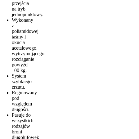
przejścia
na tryb
jednopunktowy.
Wykonany
z
poliamidowej
taśmy i
okucia
acetalowego,
wytrzymującego
rozciąganie
powyżej
100 kg.
System
szybkiego
zrzutu.
Regulowany
pod
względem
długości.
Pasuje do
wszystkich
rodzajów
broni
długolufowej: