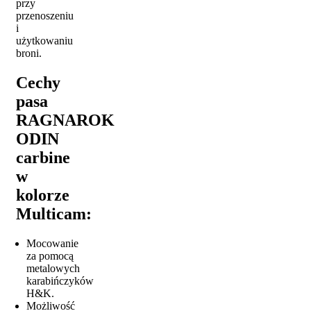
przy
przenoszeniu
i
użytkowaniu
broni.
Cechy
pasa
RAGNAROK
ODIN
carbine
w
kolorze
Multicam:
Mocowanie
za pomocą
metalowych
karabińczyków
H&K.
Możliwość