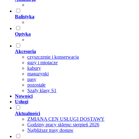
Balistyka
Optyka
Akcesoria
czyszczenie i konserwacja
gazy i miotacze
kabury
magazynki
pasy
pozostałe
Szafy klasy S1
Nowości
Usługi
Aktualności
ZMIANA CEN USŁUGI DOSTAWY
Godziny pracy sklepu: sierpień 2026
Najbliższe trasy dostaw