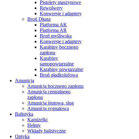
Pistolety maszynowe
Rewolwery
Konwersje i adaptery
Broń Długa
Platforma AK
Platforma AR
Broń myśliwska
Konwersje i adaptery
Karabiny bocznego
zapłonu
Karabiny
samopowtarzalne
Karabiny powtarzalne
Broń gładkolufowa
Amunicja
Amunicja bocznego zapłonu
Amunicja centralnego
zapłonu
Amunicja śrutowa, slug
Amunicja sygnałowa
Balistyka
Kamizelki
Hełmy
Wkłady balistyczne
Optyka