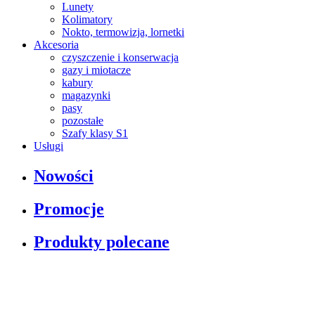
Lunety
Kolimatory
Nokto, termowizja, lornetki
Akcesoria
czyszczenie i konserwacja
gazy i miotacze
kabury
magazynki
pasy
pozostałe
Szafy klasy S1
Usługi
Nowości
Promocje
Produkty polecane