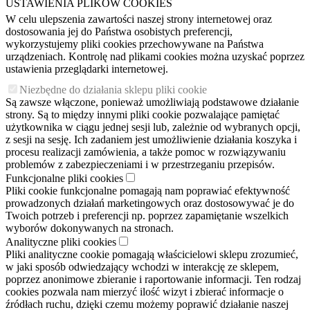
USTAWIENIA PLIKÓW COOKIES
W celu ulepszenia zawartości naszej strony internetowej oraz
dostosowania jej do Państwa osobistych preferencji,
wykorzystujemy pliki cookies przechowywane na Państwa
urządzeniach. Kontrolę nad plikami cookies można uzyskać poprzez
ustawienia przeglądarki internetowej.
Niezbędne do działania sklepu pliki cookie
Są zawsze włączone, ponieważ umożliwiają podstawowe działanie
strony. Są to między innymi pliki cookie pozwalające pamiętać
użytkownika w ciągu jednej sesji lub, zależnie od wybranych opcji,
z sesji na sesję. Ich zadaniem jest umożliwienie działania koszyka i
procesu realizacji zamówienia, a także pomoc w rozwiązywaniu
problemów z zabezpieczeniami i w przestrzeganiu przepisów.
Funkcjonalne pliki cookies
Pliki cookie funkcjonalne pomagają nam poprawiać efektywność
prowadzonych działań marketingowych oraz dostosowywać je do
Twoich potrzeb i preferencji np. poprzez zapamiętanie wszelkich
wyborów dokonywanych na stronach.
Analityczne pliki cookies
Pliki analityczne cookie pomagają właścicielowi sklepu zrozumieć,
w jaki sposób odwiedzający wchodzi w interakcję ze sklepem,
poprzez anonimowe zbieranie i raportowanie informacji. Ten rodzaj
cookies pozwala nam mierzyć ilość wizyt i zbierać informacje o
źródłach ruchu, dzięki czemu możemy poprawić działanie naszej