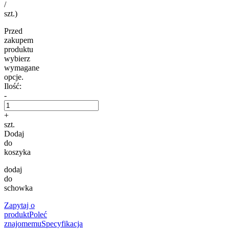
/
szt.)
Przed
zakupem
produktu
wybierz
wymagane
opcje.
Ilość:
-
+
szt.
Dodaj
do
koszyka
dodaj
do
schowka
Zapytaj o
produkt
Poleć
znajomemu
Specyfikacja