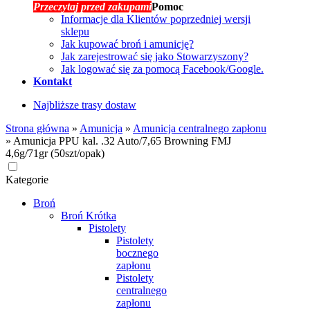
Przeczytaj przed zakupami
Pomoc
Informacje dla Klientów poprzedniej wersji
sklepu
Jak kupować broń i amunicję?
Jak zarejestrować się jako Stowarzyszony?
Jak logować się za pomocą Facebook/Google.
Kontakt
Najbliższe trasy dostaw
Strona główna
»
Amunicja
»
Amunicja centralnego zapłonu
»
Amunicja PPU kal. .32 Auto/7,65 Browning FMJ
4,6g/71gr (50szt/opak)
Kategorie
Broń
Broń Krótka
Pistolety
Pistolety
bocznego
zapłonu
Pistolety
centralnego
zapłonu