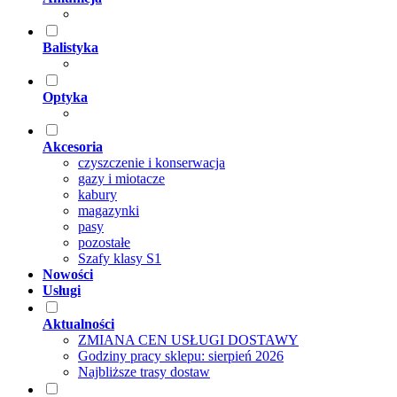
Balistyka
Optyka
Akcesoria
czyszczenie i konserwacja
gazy i miotacze
kabury
magazynki
pasy
pozostałe
Szafy klasy S1
Nowości
Usługi
Aktualności
ZMIANA CEN USŁUGI DOSTAWY
Godziny pracy sklepu: sierpień 2026
Najbliższe trasy dostaw