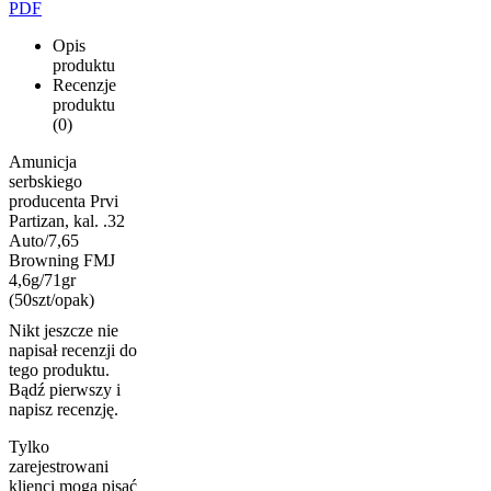
PDF
Opis
produktu
Recenzje
produktu
(0)
Amunicja
serbskiego
producenta Prvi
Partizan, kal. .32
Auto/7,65
Browning FMJ
4,6g/71gr
(50szt/opak)
Nikt jeszcze nie
napisał recenzji do
tego produktu.
Bądź pierwszy i
napisz recenzję.
Tylko
zarejestrowani
klienci mogą pisać