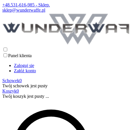
+48.531-616-985 - Sklep.
sklep@wunderwaffe.pl
Panel klienta
Zaloguj się
Załóż konto
Schowek
0
Twój schowek jest pusty
Koszyk
0
Twój koszyk jest pusty ...