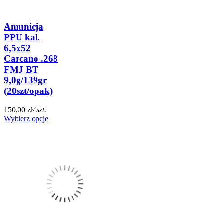
Amunicja
PPU kal.
6,5x52
Carcano .268
FMJ BT
9,0g/139gr
(20szt/opak)
150,00 zł
/ szt.
Wybierz opcje