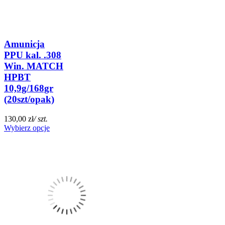
Amunicja
PPU kal. .308
Win. MATCH
HPBT
10,9g/168gr
(20szt/opak)
130,00 zł
/ szt.
Wybierz opcje