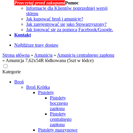
Przeczytaj przed zakupami
Pomoc
Informacje dla Klientów poprzedniej wersji
sklepu
Jak kupować broń i amunicję?
Jak zarejestrować się jako Stowarzyszony?
Jak logować się za pomocą Facebook/Google.
Kontakt
Najbliższe trasy dostaw
Strona główna
»
Amunicja
»
Amunicja centralnego zapłonu
»
Amunicja 7,62x54R łódkowana (5szt w łódce)
Kategorie
Broń
Broń Krótka
Pistolety
Pistolety
bocznego
zapłonu
Pistolety
centralnego
zapłonu
Pistolety maszynowe