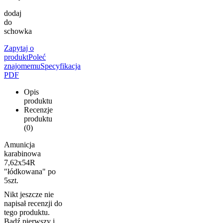
dodaj
do
schowka
Zapytaj o
produkt
Poleć
znajomemu
Specyfikacja
PDF
Opis
produktu
Recenzje
produktu
(0)
Amunicja
karabinowa
7,62x54R
"łódkowana" po
5szt.
Nikt jeszcze nie
napisał recenzji do
tego produktu.
Bądź pierwszy i