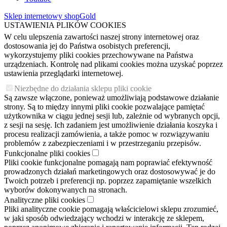
Sklep internetowy shopGold
USTAWIENIA PLIKÓW COOKIES
W celu ulepszenia zawartości naszej strony internetowej oraz
dostosowania jej do Państwa osobistych preferencji,
wykorzystujemy pliki cookies przechowywane na Państwa
urządzeniach. Kontrolę nad plikami cookies można uzyskać poprzez
ustawienia przeglądarki internetowej.
Niezbędne do działania sklepu pliki cookie
Są zawsze włączone, ponieważ umożliwiają podstawowe działanie
strony. Są to między innymi pliki cookie pozwalające pamiętać
użytkownika w ciągu jednej sesji lub, zależnie od wybranych opcji,
z sesji na sesję. Ich zadaniem jest umożliwienie działania koszyka i
procesu realizacji zamówienia, a także pomoc w rozwiązywaniu
problemów z zabezpieczeniami i w przestrzeganiu przepisów.
Funkcjonalne pliki cookies
Pliki cookie funkcjonalne pomagają nam poprawiać efektywność
prowadzonych działań marketingowych oraz dostosowywać je do
Twoich potrzeb i preferencji np. poprzez zapamiętanie wszelkich
wyborów dokonywanych na stronach.
Analityczne pliki cookies
Pliki analityczne cookie pomagają właścicielowi sklepu zrozumieć,
w jaki sposób odwiedzający wchodzi w interakcję ze sklepem,