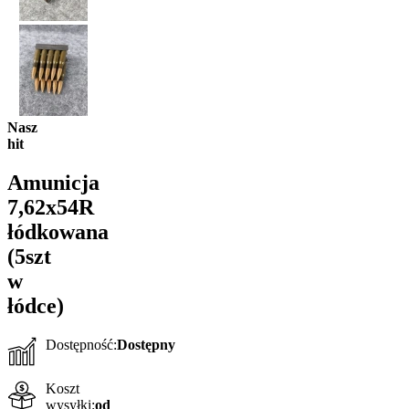
Nasz
hit
Amunicja
7,62x54R
łódkowana
(5szt
w
łódce)
Dostępność:
Dostępny
Koszt
wysyłki:
od