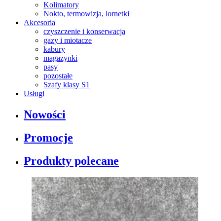
Kolimatory
Nokto, termowizja, lornetki
Akcesoria
czyszczenie i konserwacja
gazy i miotacze
kabury
magazynki
pasy
pozostałe
Szafy klasy S1
Usługi
Nowości
Promocje
Produkty polecane