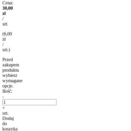
Cena:
30,00
zł
/
szt.
(6,00
zł
/
szt.)
Przed
zakupem
produktu
wybierz
wymagane
opcje.
Ilość:
-
+
szt.
Dodaj
do
koszyka