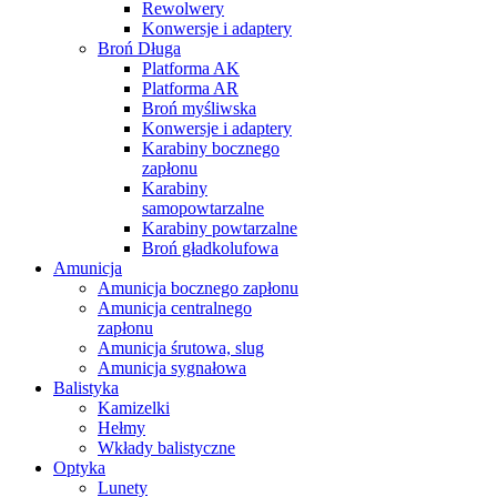
Rewolwery
Konwersje i adaptery
Broń Długa
Platforma AK
Platforma AR
Broń myśliwska
Konwersje i adaptery
Karabiny bocznego
zapłonu
Karabiny
samopowtarzalne
Karabiny powtarzalne
Broń gładkolufowa
Amunicja
Amunicja bocznego zapłonu
Amunicja centralnego
zapłonu
Amunicja śrutowa, slug
Amunicja sygnałowa
Balistyka
Kamizelki
Hełmy
Wkłady balistyczne
Optyka
Lunety