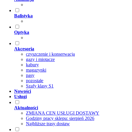
Balistyka
Optyka
Akcesoria
czyszczenie i konserwacja
gazy i miotacze
kabury
magazynki
pasy
pozostałe
Szafy klasy S1
Nowości
Usługi
Aktualności
ZMIANA CEN USŁUGI DOSTAWY
Godziny pracy sklepu: sierpień 2026
Najbliższe trasy dostaw