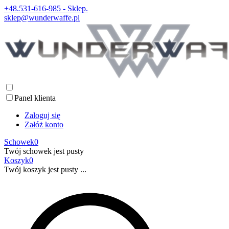
+48.531-616-985 - Sklep.
sklep@wunderwaffe.pl
Panel klienta
Zaloguj się
Załóż konto
Schowek
0
Twój schowek jest pusty
Koszyk
0
Twój koszyk jest pusty ...